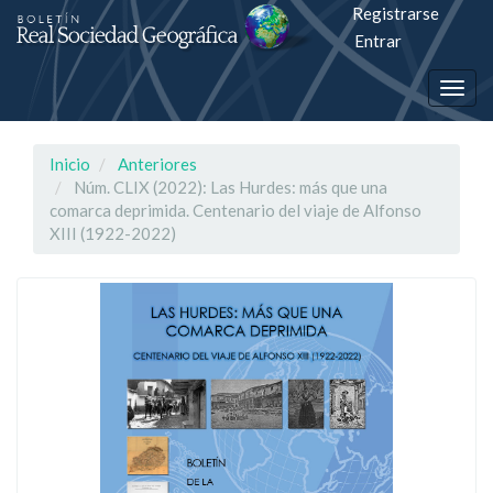
Registrarse
Salto
Entrar
rápiso
Togg
a
navig
la
Inicio
Anteriores
página
Núm. CLIX (2022): Las Hurdes: más que una
comarca deprimida. Centenario del viaje de Alfonso
de
XIII (1922-2022)
contenido
Navegación
principal
Contenido
principal
Barra
lateral