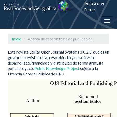
Registrarse
Salto
Entrar
rápiso
Togg
a
navig
la
Inicio
Acerca de este sistema de publicación
página
Esta revista utiliza Open Journal Systems 3.0.2.0, que es un
de
gestor de revistas de acceso abierto y un software
contenido
desarrollado, financiado y distribuido de forma gratuita
por el proyecto
Public Knowledge Project
sujeto a la
Licencia General Pública de GNU.
Navegación
principal
Contenido
principal
Barra
lateral