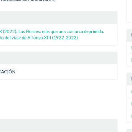
ipal
le
ulo
X (2022): Las Hurdes: más que una comarca deprimida.
ulo
o del viaje de Alfonso XIII (1922-2022)
TACIÓN