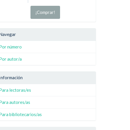
¡Comprar!
Navegar
Por número
Por autor/a
Información
Para lectoras/es
Para autores/as
Para bibliotecarios/as