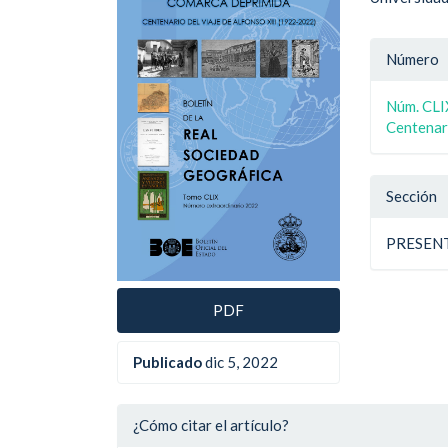
lateral
princ
del
del
Detal
Número
artículo
artíc
del
Núm. CLI
artíc
Centenari
Sección
PRESEN
PDF
Publicado
dic 5, 2022
¿Cómo citar el artículo?