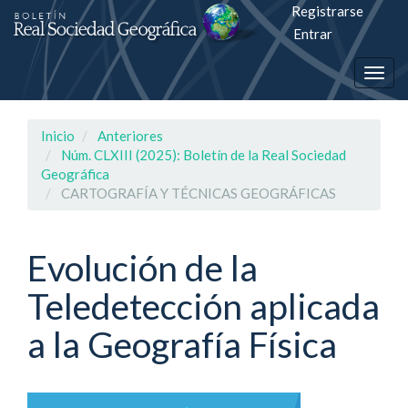
Registrarse
Salto
Entrar
rápiso
Togg
a
navig
la
Inicio
Anteriores
página
Núm. CLXIII (2025): Boletín de la Real Sociedad
Geográfica
de
CARTOGRAFÍA Y TÉCNICAS GEOGRÁFICAS
contenido
Evolución de la
Navegación
principal
Teledetección aplicada
Contenido
principal
a la Geografía Física
Barra
lateral
Barra