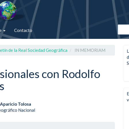
de
Contacto
etín de la Real Sociedad Geográfica
IN MEMORIAM
L
d
S
sionales con Rodolfo
s
E
v
enido
 Aparicio Tolosa
eográfico Nacional
ipal
le