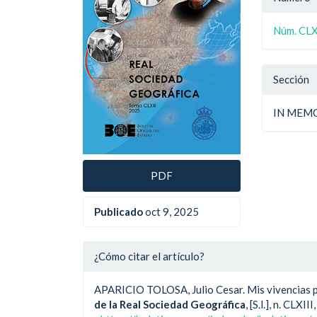
artículo
artíc
del
Núm. CLXI
artíc
Sección
IN MEM
PDF
Publicado
oct 9, 2025
¿Cómo citar el artículo?
APARICIO TOLOSA, Julio Cesar. Mis vivencias p
de la Real Sociedad Geográfica
, [S.l.], n. CLX