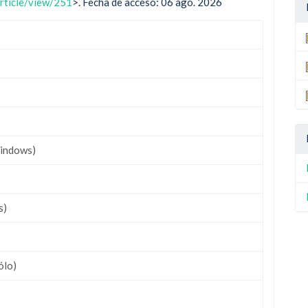
article/view/251
>. Fecha de acceso: 06 ago. 2026
indows)
s)
ólo)