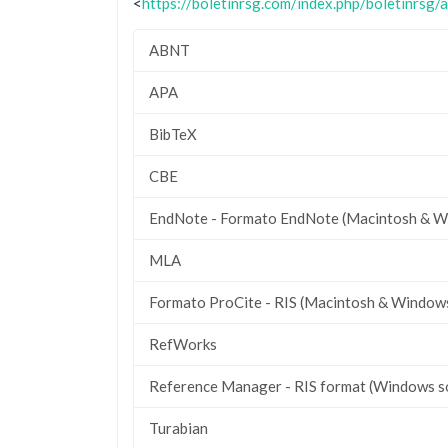
<
https://boletinrsg.com/index.php/boletinrsg/
ABNT
APA
BibTeX
CBE
EndNote - Formato EndNote (Macintosh & W
MLA
Formato ProCite - RIS (Macintosh & Window
RefWorks
Reference Manager - RIS format (Windows s
Turabian