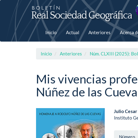
Salto
rápiso
a
Inicio
Actual
Anteriores
Acerca 
la
página
Inicio
Anteriores
Núm. CLXIII (2025): Bol
de
contenido
Mis vivencias profe
Núñez de las Cueva
Navegación
principal
Contenido
principal
Barra
Cont
Julio Cesar
Barra
Instituto G
lateral
lateral
princ
del
del
Detal
Número