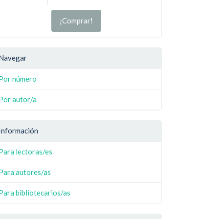
¡Comprar!
Navegar
Por número
Por autor/a
Información
Para lectoras/es
Para autores/as
Para bibliotecarios/as