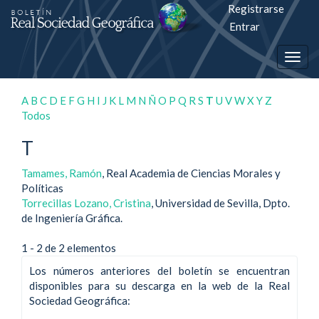
Registrarse
Salto
Entrar
rápiso
Togg
a
navig
la
A
B
C
D
E
F
G
H
I
J
K
L
M
N
Ñ
O
P
Q
R
S
T
U
V
W
X
Y
Z
Todos
página
T
de
contenido
Tamames, Ramón
, Real Academia de Ciencias Morales y
Políticas
Torrecillas Lozano, Cristina
, Universidad de Sevilla, Dpto.
Navegación
de Ingeniería Gráfica.
principal
Contenido
1 - 2 de 2 elementos
principal
Barra
Los números anteriores del boletín se encuentran
lateral
disponibles para su descarga en la web de la Real
Sociedad Geográfica: