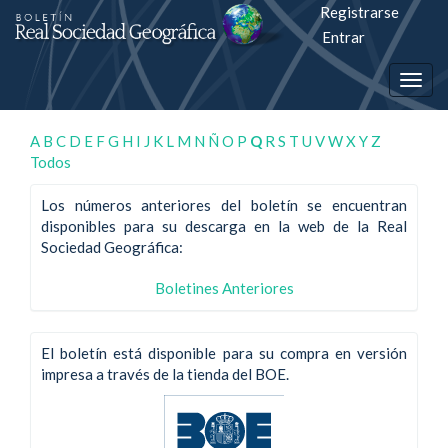
Registrarse
Salto
Entrar
rápiso
Togg
a
navig
la
A
B
C
D
E
F
G
H
I
J
K
L
M
N
Ñ
O
P
Q
R
S
T
U
V
W
X
Y
Z
Todos
página
de
Los números anteriores del boletín se encuentran
disponibles para su descarga en la web de la Real
contenido
Sociedad Geográfica:
Navegación
Boletines Anteriores
principal
Contenido
principal
El boletín está disponible para su compra en versión
Barra
impresa a través de la tienda del BOE.
lateral