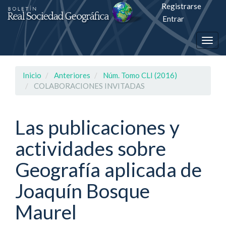
Registrarse
Salto
Entrar
rápiso
Togg
a
navig
la
Inicio
Anteriores
Núm. Tomo CLI (2016)
página
COLABORACIONES INVITADAS
de
contenido
Las publicaciones y
actividades sobre
Navegación
principal
Geografía aplicada de
Contenido
principal
Joaquín Bosque
Barra
lateral
Maurel