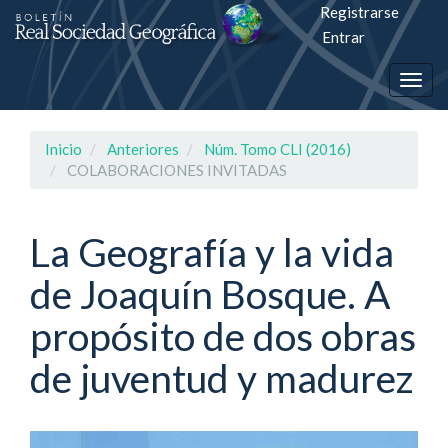
Registrarse
Salto
Entrar
rápiso
Togg
a
navig
la
Inicio
Anteriores
Núm. Tomo CLI (2016)
página
COLABORACIONES INVITADAS
de
contenido
La Geografía y la vida
de Joaquín Bosque. A
Navegación
principal
propósito de dos obras
Contenido
principal
de juventud y madurez
Barra
lateral
Barra