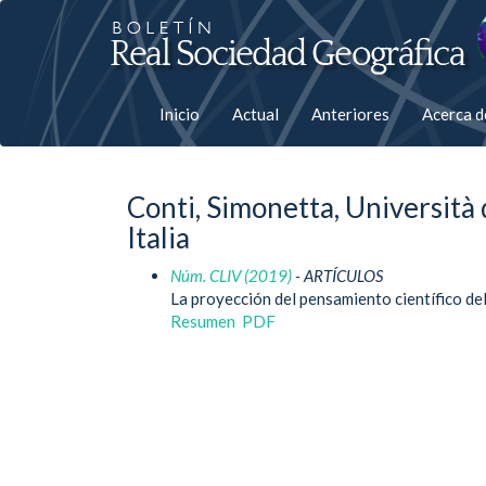
Salto
rápiso
a
Inicio
Actual
Anteriores
Acerca 
la
página
Conti, Simonetta, Università 
de
Italia
contenido
Núm. CLIV (2019)
- ARTÍCULOS
La proyección del pensamiento científico del 
Navegación
Resumen
PDF
principal
Contenido
principal
Barra
lateral