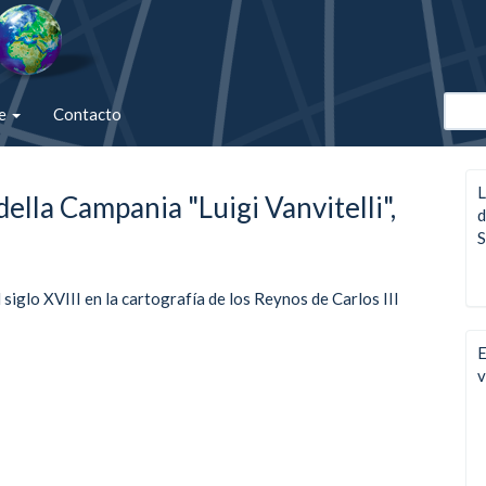
de
Contacto
L
della Campania "Luigi Vanvitelli",
d
S
siglo XVIII en la cartografía de los Reynos de Carlos III
E
v