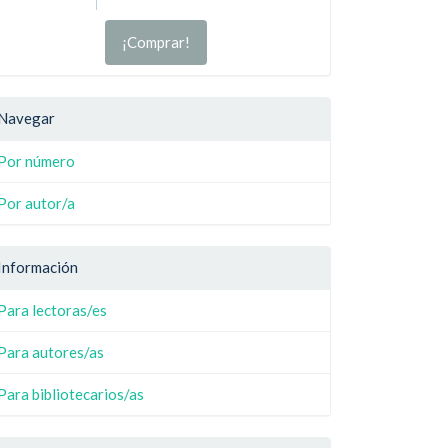
¡Comprar!
Navegar
Por número
Por autor/a
Información
Para lectoras/es
Para autores/as
Para bibliotecarios/as