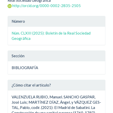
Real Sociedad Geográfica
principal
http://orcid.org/0000-0002-2835-2505
del
Detalle
artículo
Número
del
Núm. CLXIII (2025): Boletín de la Real Sociedad
artículo
Geográfica
Sección
BIBLIOGRAFÍA
¿Cómo citar el artículo?
VALENZUELA RUBIO, Manuel. SANCHO GASPAR,
José Luis; MARTÍNEZ DÍAZ, Ángel, y VÁZQUEZ GES-
TAL, Pablo, codir. (2021): El Madrid de Sabatini. La
Construcción de una capital europea (1760-1797),