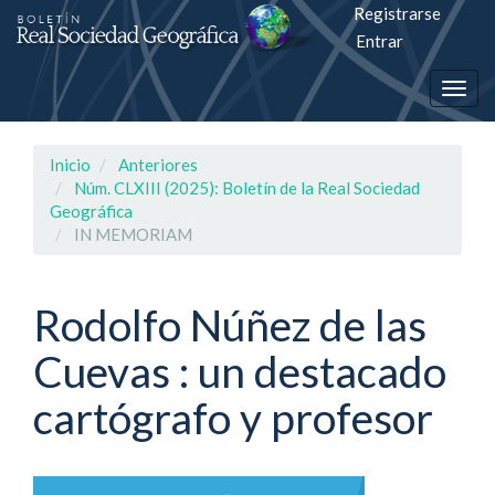
Registrarse
Salto
Entrar
rápiso
Togg
a
navig
la
Inicio
Anteriores
página
Núm. CLXIII (2025): Boletín de la Real Sociedad
Geográfica
de
IN MEMORIAM
contenido
Rodolfo Núñez de las
Navegación
principal
Cuevas : un destacado
Contenido
principal
cartógrafo y profesor
Barra
lateral
Barra