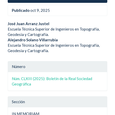
Publicado
oct 9, 2025
Contenido
José Juan Arranz Justel
Escuela Técnica Superior de Ingenieros en Topografía,
principal
Geodesia y Cartografía.
Alejandro Solano Villarrubia
del
Escuela Técnica Superior de Ingenieros en Topografía,
artículo
Geodesia y Cartografía.
Detalle
Número
del
Núm. CLXIII (2025): Boletín de la Real Sociedad
artículo
Geográfica
Sección
IN MEMORIAM