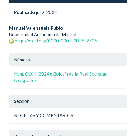
Publicado
jul 9, 2024
Contenido
Manuel Valenzuela Rubio
Universidad Autónoma de Madrid
principal
http://orcid.org/0000-0002-2835-2505
del
Detalle
artículo
Número
del
Núm. CLXII (2024): Boletín de la Real Sociedad
artículo
Geográfica
Sección
NOTICIAS Y COMENTARIOS