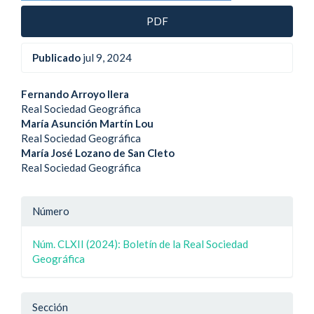
PDF
Publicado
jul 9, 2024
Contenido
Fernando Arroyo Ilera
Real Sociedad Geográfica
principal
María Asunción Martín Lou
Real Sociedad Geográfica
del
María José Lozano de San Cleto
artículo
Real Sociedad Geográfica
Detalle
Número
del
Núm. CLXII (2024): Boletín de la Real Sociedad
artículo
Geográfica
Sección