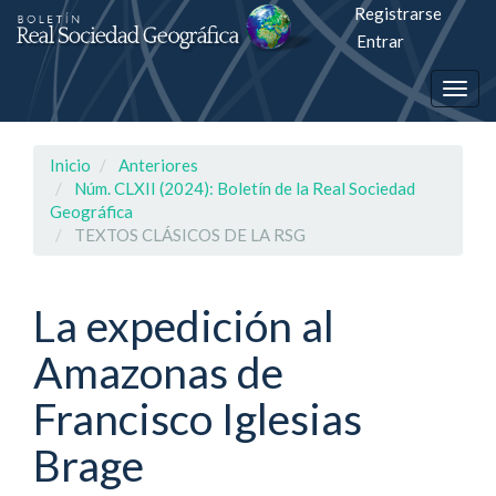
Registrarse
Salto
Entrar
rápiso
Togg
a
navig
la
Inicio
Anteriores
página
Núm. CLXII (2024): Boletín de la Real Sociedad
Geográfica
de
TEXTOS CLÁSICOS DE LA RSG
contenido
La expedición al
Navegación
principal
Amazonas de
Contenido
principal
Francisco Iglesias
Barra
lateral
Brage