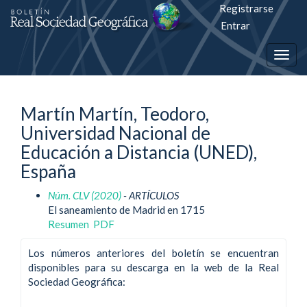
Registrarse
Salto
Entrar
rápiso
Togg
a
navig
la
Martín Martín, Teodoro,
página
Universidad Nacional de
de
Educación a Distancia (UNED),
contenido
España
Núm. CLV (2020)
- ARTÍCULOS
Navegación
El saneamiento de Madrid en 1715
principal
Resumen
PDF
Contenido
principal
Los números anteriores del boletín se encuentran
Barra
disponibles para su descarga en la web de la Real
lateral
Sociedad Geográfica: