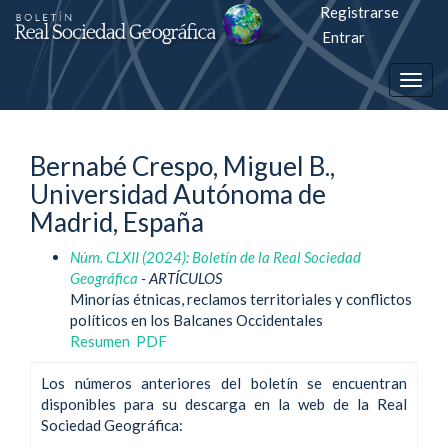
Registrarse
Salto
Entrar
rápiso
Togg
a
navig
la
Bernabé Crespo, Miguel B.,
página
Universidad Autónoma de
de
Madrid, España
contenido
Núm. CLXII (2024): Boletín de la Real Sociedad
Geográfica
- ARTÍCULOS
Navegación
Minorías étnicas, reclamos territoriales y conflictos
principal
políticos en los Balcanes Occidentales
Contenido
Resumen
PDF
principal
Barra
Los números anteriores del boletín se encuentran
lateral
disponibles para su descarga en la web de la Real
Sociedad Geográfica: