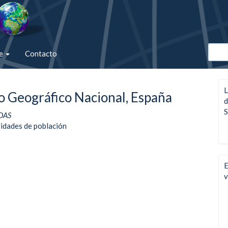
de
Contacto
L
uto Geográfico Nacional, España
d
S
DAS
idades de población
E
v