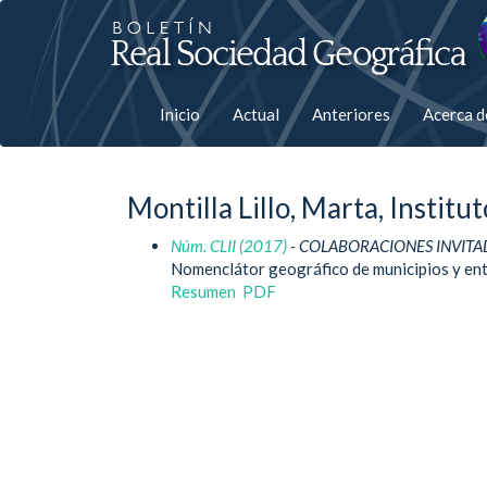
Salto
rápiso
a
Inicio
Actual
Anteriores
Acerca 
la
página
Montilla Lillo, Marta, Instit
de
Núm. CLII (2017)
- COLABORACIONES INVITA
contenido
Nomenclátor geográfico de municipios y ent
Resumen
PDF
Navegación
principal
Contenido
principal
Barra
lateral