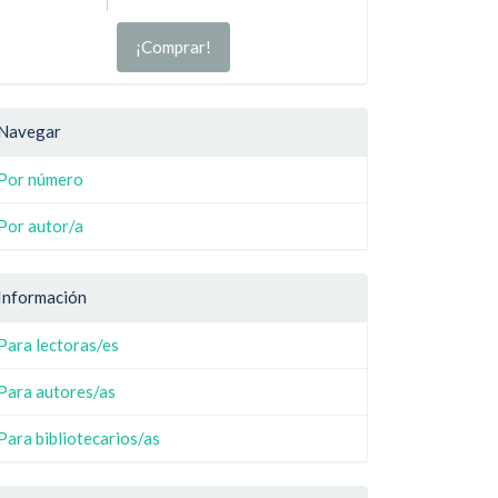
¡Comprar!
Navegar
Por número
Por autor/a
Información
Para lectoras/es
Para autores/as
Para bibliotecarios/as