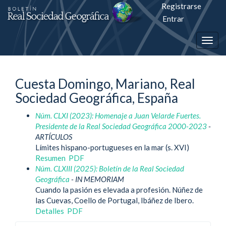
Registrarse
Salto
Entrar
rápiso
Togg
a
navig
la
Cuesta Domingo, Mariano, Real
página
Sociedad Geográfica, España
de
Núm. CLXI (2023): Homenaje a Juan Velarde Fuertes.
contenido
Presidente de la Real Sociedad Geográfica 2000-2023
-
ARTÍCULOS
Navegación
Límites hispano-portugueses en la mar (s. XVI)
principal
Resumen
PDF
Contenido
Núm. CLXIII (2025): Boletín de la Real Sociedad
principal
Geográfica
- IN MEMORIAM
Barra
Cuando la pasión es elevada a profesión. Núñez de
lateral
las Cuevas, Coello de Portugal, Ibáñez de Ibero.
Detalles
PDF