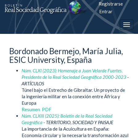
Registrarse
Salto
Entrar
rápiso
Togg
a
navig
la
Bordonado Bermejo, María Julia,
página
ESIC University, España
de
Núm. CLXI (2023): Homenaje a Juan Velarde Fuertes.
contenido
Presidente de la Real Sociedad Geográfica 2000-2023
-
ARTÍCULOS
Navegación
Túnel bajo el Estrecho de Gibraltar. Un proyecto de
principal
la ingeniería militar en la conexión entre África y
Contenido
Europa
principal
Resumen
PDF
Barra
Núm. CLXIII (2025): Boletín de la Real Sociedad
lateral
Geográfica
- TERRITORIO, SOCIEDAD Y PAISAJE
La importancia de la Acuicultura en España:
Economía circular y la necesaria transformación azul