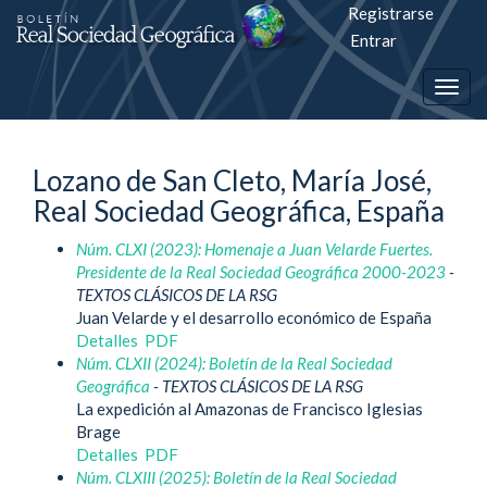
Registrarse
Salto
Entrar
rápiso
Togg
a
navig
la
Lozano de San Cleto, María José,
página
Real Sociedad Geográfica, España
de
Núm. CLXI (2023): Homenaje a Juan Velarde Fuertes.
contenido
Presidente de la Real Sociedad Geográfica 2000-2023
-
TEXTOS CLÁSICOS DE LA RSG
Navegación
Juan Velarde y el desarrollo económico de España
principal
Detalles
PDF
Contenido
Núm. CLXII (2024): Boletín de la Real Sociedad
principal
Geográfica
- TEXTOS CLÁSICOS DE LA RSG
Barra
La expedición al Amazonas de Francisco Iglesias
lateral
Brage
Detalles
PDF
Núm. CLXIII (2025): Boletín de la Real Sociedad