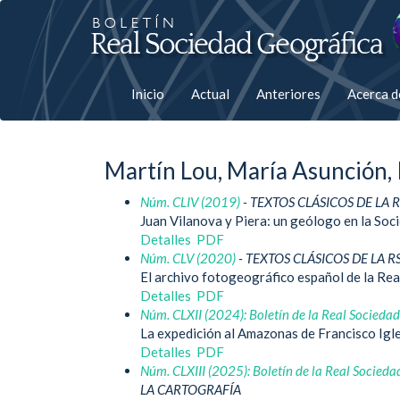
Salto
rápiso
a
Inicio
Actual
Anteriores
Acerca 
la
página
Martín Lou, María Asunción, 
de
Núm. CLIV (2019)
- TEXTOS CLÁSICOS DE LA 
contenido
Juan Vilanova y Piera: un geólogo en la Soc
Detalles
PDF
Navegación
Núm. CLV (2020)
- TEXTOS CLÁSICOS DE LA R
principal
El archivo fotogeográfico español de la Re
Contenido
Detalles
PDF
principal
Núm. CLXII (2024): Boletín de la Real Socieda
Barra
La expedición al Amazonas de Francisco Igl
lateral
Detalles
PDF
Núm. CLXIII (2025): Boletín de la Real Socieda
LA CARTOGRAFÍA