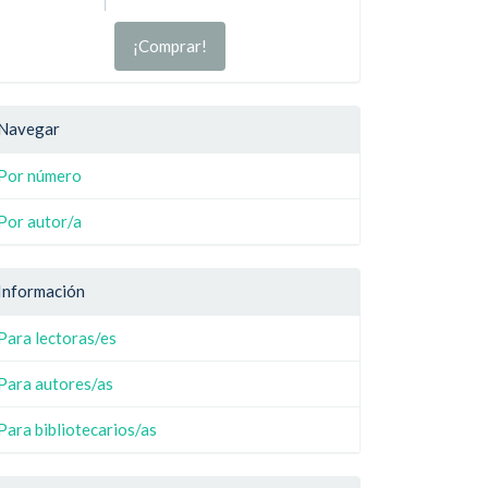
¡Comprar!
Navegar
Por número
Por autor/a
Información
Para lectoras/es
Para autores/as
Para bibliotecarios/as