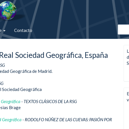
de
Contacto
L
Real Sociedad Geográfica, España
d
S
RSG
iedad Geográfica de Madrid.
SG
al Sociedad Geográfica
E
v
d Geográfica
- TEXTOS CLÁSICOS DE LA RSG
esias Brage
d Geográfica
- RODOLFO NÚÑEZ DE LAS CUEVAS: PASIÓN POR