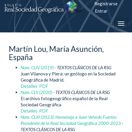
Registrarse
Salto
Entrar
rápiso
Togg
a
navig
la
Martín Lou, María Asunción,
página
España
de
Núm. CLIV (2019)
- TEXTOS CLÁSICOS DE LA RSG
contenido
Juan Vilanova y Piera: un geólogo en la Sociedad
Geográfica de Madrid.
Navegación
Detalles
PDF
principal
Núm. CLV (2020)
- TEXTOS CLÁSICOS DE LA RSG
Contenido
El archivo fotogeográfico español de la Real
principal
Sociedad Geográfica
Barra
Detalles
PDF
lateral
Núm. CLXI (2023): Homenaje a Juan Velarde Fuertes.
Presidente de la Real Sociedad Geográfica 2000-2023
-
TEXTOS CLÁSICOS DE LA RSG