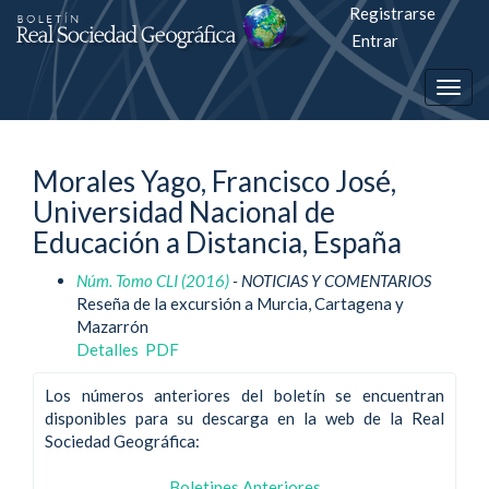
Registrarse
Salto
Entrar
rápiso
Togg
a
navig
la
Morales Yago, Francisco José,
página
Universidad Nacional de
de
Educación a Distancia, España
contenido
Núm. Tomo CLI (2016)
- NOTICIAS Y COMENTARIOS
Reseña de la excursión a Murcia, Cartagena y
Navegación
Mazarrón
principal
Detalles
PDF
Contenido
principal
Los números anteriores del boletín se encuentran
Barra
disponibles para su descarga en la web de la Real
lateral
Sociedad Geográfica:
Boletines Anteriores