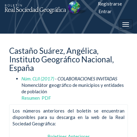
Registrarse
Salto
Entrar
rápiso
Togg
a
navig
la
Castaño Suárez, Angélica,
página
Instituto Geográfico Nacional,
de
España
contenido
Núm. CLII (2017)
- COLABORACIONES INVITADAS
Nomenclátor geográfico de municipios y entidades
Navegación
de población
principal
Resumen
PDF
Contenido
principal
Los números anteriores del boletín se encuentran
Barra
disponibles para su descarga en la web de la Real
lateral
Sociedad Geográfica:
Boletines Anteriores