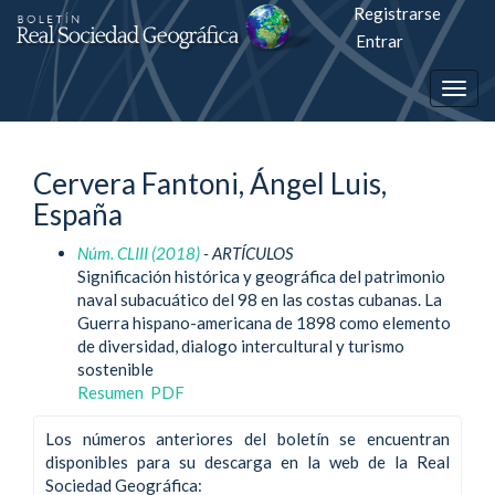
Registrarse
Salto
Entrar
rápiso
Togg
a
navig
la
Cervera Fantoni, Ángel Luis,
página
España
de
Núm. CLIII (2018)
- ARTÍCULOS
contenido
Significación histórica y geográfica del patrimonio
naval subacuático del 98 en las costas cubanas. La
Navegación
Guerra hispano-americana de 1898 como elemento
principal
de diversidad, dialogo intercultural y turismo
Contenido
sostenible
principal
Resumen
PDF
Barra
lateral
Los números anteriores del boletín se encuentran
disponibles para su descarga en la web de la Real
Sociedad Geográfica: