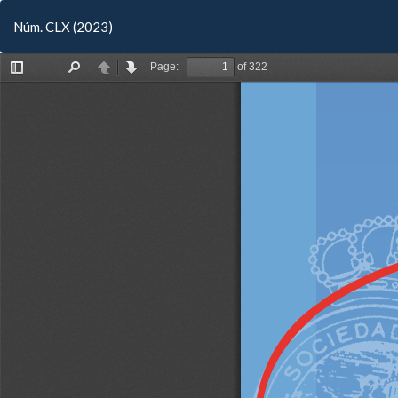
Volver
Núm. CLX (2023)
a
los
detalles
del
artículo