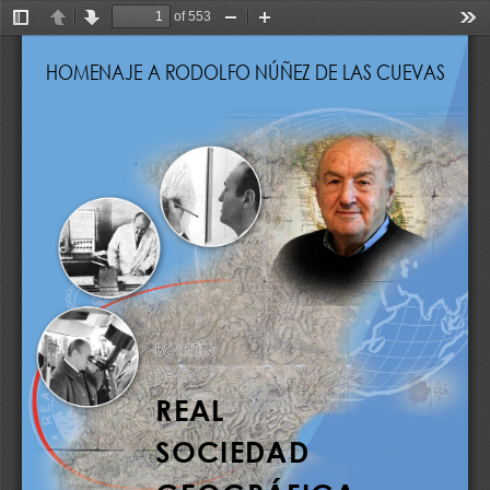
of 553
Toggle
Previous
Next
Zoom
Zoom
Too
Sidebar
Out
In
HOMENAJE A RODOLFO NÚÑEZ DE LAS CUEVAS 
REAL
SOCIEDAD