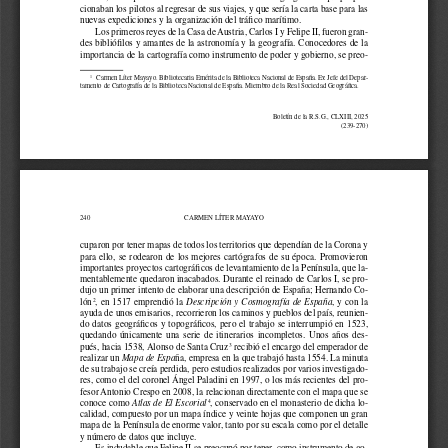
cionaban los pilotos al regresar de sus viajes, y que sería la carta base para las 
nuevas expediciones y la organización del tráfco marítimo. 
Los primeros reyes de la Casa de Austria, Carlos I y Felipe II, fueron gran
-
des biblióflos y amantes de la astronomía y la geografía. Conocedores de la 
importancia de la cartografía como instrumento de poder y gobierno, se preo-
Carmen Líter Mayayo. Bibliotecaria Emérita de la Biblioteca Nacional de España. Ex Jefe del Depar
-
1 
tamento de Cartografía de la Biblioteca Nacional de España. Miembro de la Real Sociedad Geográfca. 
Boletín de la R.S.G., CLXIII, 2025 
(239-270) 
240 
CARMEN LÍTER MAYAYO 
cuparon por tener mapas de todos los territorios que dependían de la Corona y 
para  ello,  se  rodearon  de  los  mejores  cartógrafos  de  su  época.  Promovieron  
importantes proyectos cartográfcos de levantamiento de la Península, que la
-
mentablemente quedaron inacabados. Durante el reinado de Carlos I, se pro-
dujo un primer intento de elaborar una descripción de España; Hernando Co
-
, en 1517 emprendió la 
, y con la 
lón
Descripción y Cosmografía de España
2
ayuda de unos emisarios, recorrieron los caminos y pueblos del país, reunien-
do datos geográfcos y topográfcos, pero el trabajo se interrumpió en 1523, 
quedando  únicamente  una  serie  de  itinerarios  incompletos.  Unos  años  des
-
pués, hacia 1538, Alonso de Santa Cruz
 recibió el encargo del emperador de 
3
realizar un 
ña, empresa en la que trabajó hasta 1554. La minuta 
Mapa de Espa
de su trabajo se creía perdida, pero estudios realizados por varios investigado
-
res, como el del coronel Ángel Paladini en 1997, o los más recientes del pro
-
fesor Antonio Crespo en 2008, la relacionan directamente con el mapa que se 
, conservado en el monasterio de dicha lo
-
conoce como 
Atlas de El Escorial
4
calidad, compuesto por un mapa índice y veinte hojas que componen un gran 
mapa de la Península de enorme valor, tanto por su escala como por el detalle 
y número de datos que incluye. 
Es indudable que Felipe II se preocupó por tener, como instrumento de go
-