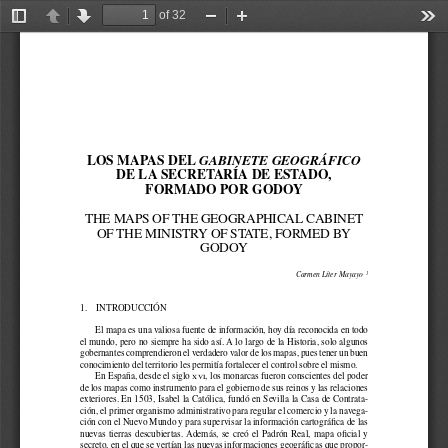
of 32
Toggle
Previous
Next
Zoom
Zoom
Too
Sidebar
Out
In
LOS MAPAS DEL 
GABINETE GEOGRÁFICO 
DE LA SECRETARÍA DE ESTADO, 
FORMADO POR GODOY 
THE MAPS OF THE GEOGRAPHICAL CABINET 
OF THE MINISTRY OF STATE, FORMED BY 
GODOY 
Carmen Líter Mayayo 
1 
1. 
INTRODUCCIÓN 
El mapa es una valiosa fuente de información, hoy día reconocida en todo 
el mundo, pero no siempre ha sido así. A lo largo de la Historia, solo algunos 
gobernantes comprendieron el verdadero valor de los mapas, pues tener un buen 
conocimiento del territorio les permitía fortalecer el control sobre el mismo. 
En España, desde el siglo 
xvi, los monarcas fueron conscientes del poder 
de los mapas como instrumento para el gobierno de sus reinos y las relaciones 
exteriores. En 1503, Isabel la Católica, fundó en Sevilla la Casa de Contrata
-
ción, el primer organismo administrativo para regular el comercio y la navega
-
ción con el Nuevo Mundo y para supervisar la información cartográfca de las 
nuevas  tierras  descubiertas.  Además,  se  creó  el  Padrón  Real,  mapa  ofcial  y  
secreto, en el que se vertían las nuevas informaciones geográfcas que propor
-