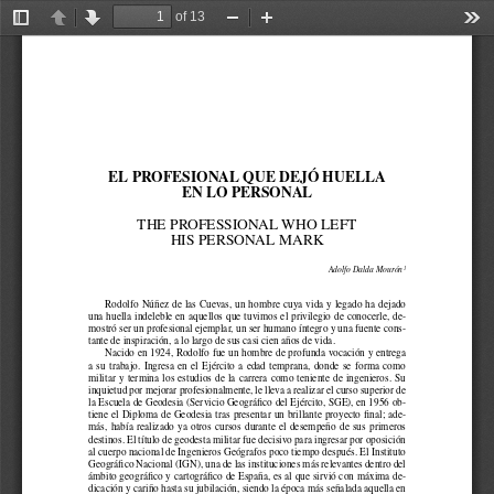
of 13
Toggle
Previous
Next
Zoom
Zoom
Too
Sidebar
Out
In
EL PROFESIONAL QUE DEJÓ HUELLA 
EN LO PERSONAL 
THE PROFESSIONAL WHO LEFT 
HIS PERSONAL MARK 
Adolfo Dalda Mourón
1 
Rodolfo Núñez de las Cuevas, un hombre cuya vida y legado ha dejado 
una huella indeleble en aquellos que tuvimos el privilegio de conocerle, de
-
mostró ser un profesional ejemplar, un ser humano íntegro y una fuente cons
-
tante de inspiración, a lo largo de sus casi cien años de vida. 
Nacido en 1924, Rodolfo fue un hombre de profunda vocación y entrega 
a  su  trabajo.  Ingresa  en  el  Ejército  a  edad  temprana,  donde  se  forma  como  
militar  y  termina  los  estudios  de  la  carrera  como  teniente  de  ingenieros.  Su  
inquietud por mejorar profesionalmente, le lleva a realizar el curso superior de 
la Escuela de Geodesia (Servicio Geográfco del Ejército, SGE), en 1956 ob
-
tiene el Diploma de Geodesia tras presentar un brillante proyecto fnal; ade
-
más,  había  realizado  ya  otros  cursos  durante  el  desempeño  de  sus  primeros  
destinos. El título de geodesta militar fue decisivo para ingresar por oposición 
al cuerpo nacional de Ingenieros Geógrafos poco tiempo después. El Instituto 
Geográfco Nacional (IGN), una de las instituciones más relevantes dentro del 
ámbito geográfco y cartográfco de España, es al que sirvió con máxima de
-
dicación y cariño hasta su jubilación, siendo la época más señalada aquella en 