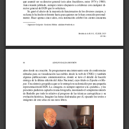
que asumió ser su director general (seis años fructíferos, entre 1974 y 1980). 
Aun estando jubilado, siempre estuvo dispuesto a colaborar con cualquier di
-
rector general del IGN que lo solicitara. 
Se ganó el afecto de la mayoría de funcionarios de los diversos cuerpos, y 
su fama le ha hecho referente hasta para quienes no lo han conocido personal
-
mente. Hace apenas cinco años, esta institución celebró los ciento cincuenta 
Ingeniero Geógrafo. Geodesta Militar. adaldam@outlook.es 
1 
Boletín de la R.S.G., CLXIII, 2025 
(83-96) 
84 
ADOLFO DALDA MOURÓN 
años desde su creación. Se programaron una interesante serie de conferencias 
editadas para su visualización (accesibles desde la web de CNIG) y también 
algunas  publicaciones  conmemorativas,  donde  se  tuvo  el  detalle  de  hacerle  
entrega de la última edición del Atlas Nacional, cuyo título es 
España en Ma-
. Una síntesis geográfca que se le entregó en su domicilio por una pequeña 
pas
representación del IGN. La «imagen» es siempre superior a la «palabra», y los 
presentes pudieron captarlo en una fotografía, mostrando el sempiterno interés 
de Rodolfo por todo lo relativo al progreso de las técnicas cartográfcas y su 
evolución histórica. Imagino las horas disfrutadas por él, ojeando los textos e 
imágenes de este atlas en sus ratos libres. 