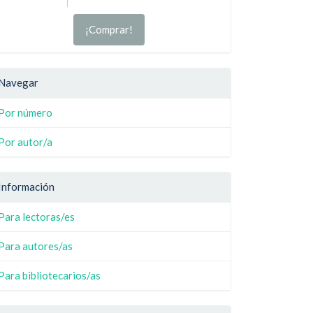
¡Comprar!
Navegar
Por número
Por autor/a
Información
Para lectoras/es
Para autores/as
Para bibliotecarios/as