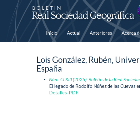
Salto
rápiso
a
Inicio
Actual
Anteriores
Acerca 
la
página
Lois González, Rubén, Univer
de
España
contenido
Núm. CLXIII (2025): Boletín de la Real Socieda
El legado de Rodolfo Núñez de las Cuevas en
Navegación
Detalles
PDF
principal
Contenido
principal
Barra
lateral