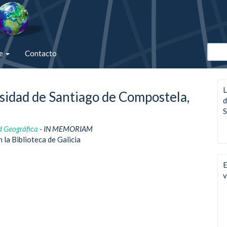
de
Contacto
L
sidad de Santiago de Compostela,
d
S
d Geográfica
- IN MEMORIAM
 la Biblioteca de Galicia
E
v