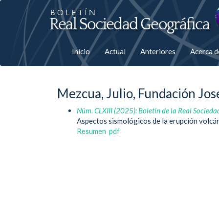
Salto
rápiso
a
Inicio
Actual
Anteriores
Acerca 
la
página
Mezcua, Julio, Fundación Jos
de
Núm. CLXIII (2025): Boletín de la Real Socieda
contenido
Aspectos sismológicos de la erupción volcá
Resumen
pdf
Navegación
principal
Contenido
principal
Barra
lateral