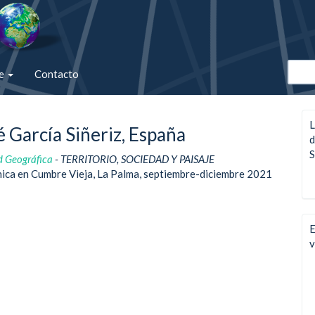
de
Contacto
L
é García Siñeriz, España
d
S
d Geográfica
- TERRITORIO, SOCIEDAD Y PAISAJE
nica en Cumbre Vieja, La Palma, septiembre-diciembre 2021
E
v