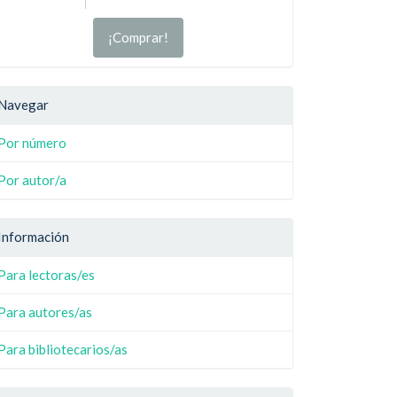
¡Comprar!
Navegar
Por número
Por autor/a
Información
Para lectoras/es
Para autores/as
Para bibliotecarios/as