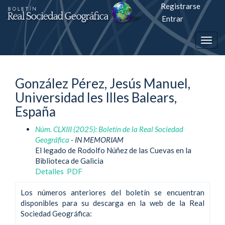
Registrarse
Salto
Entrar
rápiso
Togg
a
navig
la
González Pérez, Jesús Manuel,
página
Universidad les Illes Balears,
de
España
contenido
Núm. CLXIII (2025): Boletín de la Real Sociedad
Geográfica
- IN MEMORIAM
Navegación
El legado de Rodolfo Núñez de las Cuevas en la
principal
Biblioteca de Galicia
Contenido
Detalles
PDF
principal
Barra
Los números anteriores del boletín se encuentran
lateral
disponibles para su descarga en la web de la Real
Sociedad Geográfica: