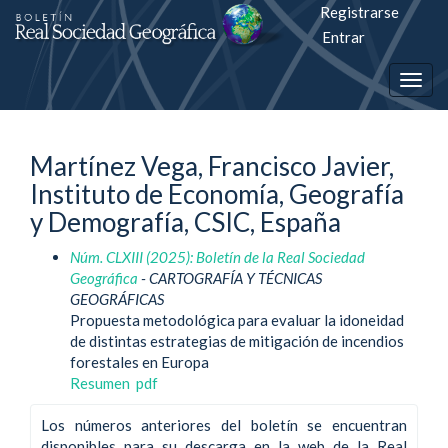
Registrarse
Salto
Entrar
rápiso
Togg
a
navig
la
Martínez Vega, Francisco Javier,
página
Instituto de Economía, Geografía
de
y Demografía, CSIC, España
contenido
Núm. CLXIII (2025): Boletín de la Real Sociedad
Geográfica
- CARTOGRAFÍA Y TÉCNICAS
Navegación
GEOGRÁFICAS
principal
Propuesta metodológica para evaluar la idoneidad
Contenido
de distintas estrategias de mitigación de incendios
principal
forestales en Europa
Barra
Resumen
pdf
lateral
Los números anteriores del boletín se encuentran
disponibles para su descarga en la web de la Real