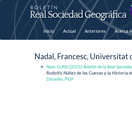
Salto
rápiso
a
Inicio
Actual
Anteriores
Acerca 
la
página
Nadal, Francesc, Universitat
de
Núm. CLXIII (2025): Boletín de la Real Socieda
contenido
Rodolfo Núñez de las Cuevas y la Historia d
Detalles
PDF
Navegación
principal
Contenido
principal
Barra
lateral