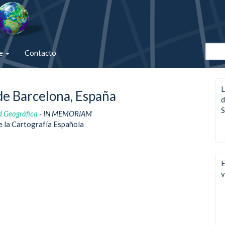
de
Contacto
L
 de Barcelona, España
d
S
d Geográfica
- IN MEMORIAM
e la Cartografía Española
E
v