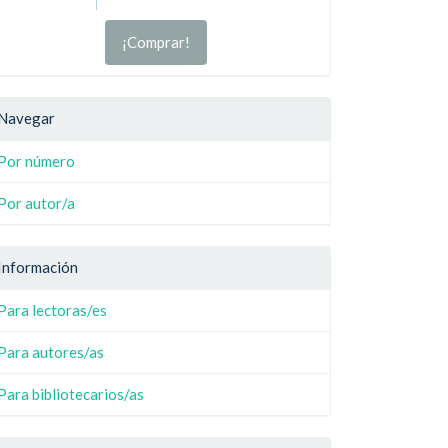
¡Comprar!
Navegar
Por número
Por autor/a
Información
Para lectoras/es
Para autores/as
Para bibliotecarios/as