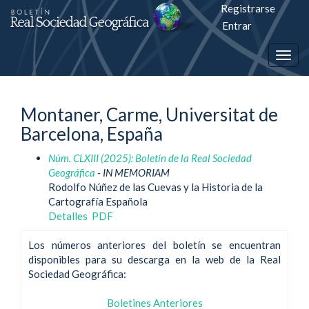
Registrarse
Salto
Entrar
rápiso
Togg
a
navig
la
Montaner, Carme, Universitat de
página
Barcelona, España
de
Núm. CLXIII (2025): Boletín de la Real Sociedad
contenido
Geográfica
- IN MEMORIAM
Rodolfo Núñez de las Cuevas y la Historia de la
Navegación
Cartografía Española
principal
Detalles
PDF
Contenido
principal
Los números anteriores del boletín se encuentran
Barra
disponibles para su descarga en la web de la Real
lateral
Sociedad Geográfica:
Boletines Anteriores