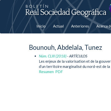
Salto
rápiso
a
Inicio
Actual
Anteriores
Acerca 
la
página
Bounouh, Abdelala, Tunez
de
Núm. CLIII (2018)
- ARTÍCULOS
contenido
Les enjeux de la valorisation et de la gouve
d’un territoire marginalisé du nord-est de l
Navegación
Resumen
PDF
principal
Contenido
principal
Barra
lateral