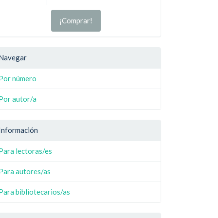
¡Comprar!
Navegar
Por número
Por autor/a
Información
Para lectoras/es
Para autores/as
Para bibliotecarios/as