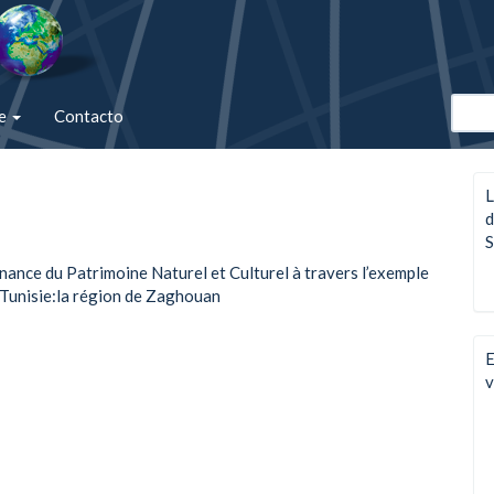
de
Contacto
L
d
S
rnance du Patrimoine Naturel et Culturel à travers l’exemple
a Tunisie:la région de Zaghouan
E
v