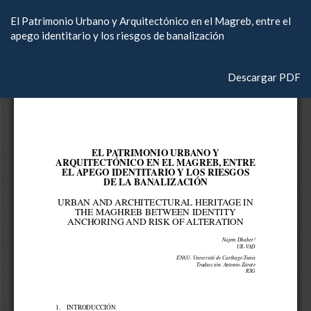
Volver
El Patrimonio Urbano y Arquitectónico en el Magreb, entre el
a
apego identitario y los riesgos de banalización
los
detalles
del
Descargar
Descargar PDF
artículo