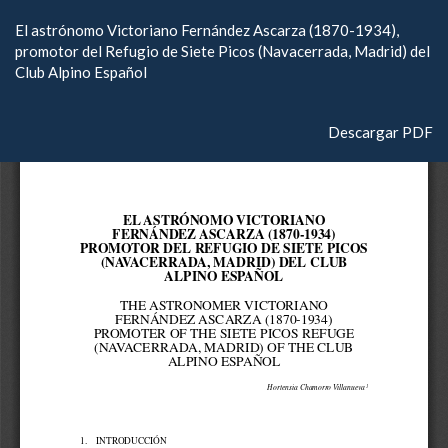
Volver
El astrónomo Victoriano Fernández Ascarza (1870-1934),
a
promotor del Refugio de Siete Picos (Navacerrada, Madrid) del
los
Club Alpino Español
detalles
del
artículo
Descargar
Descargar PDF