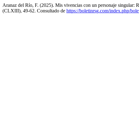
Aranaz del Río, F. (2025). Mis vivencias con un personaje singular:
(CLXIII), 49-62. Consultado de
https://boletinrsg.com/index.php/bole